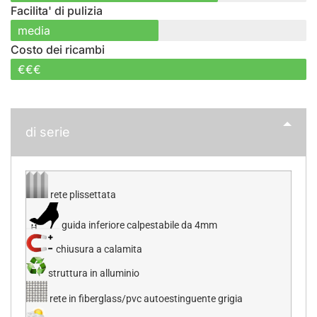
Facilita' di pulizia
media
Costo dei ricambi
€€€
di serie
rete plissettata
guida inferiore calpestabile da 4mm
chiusura a calamita
struttura in alluminio
rete in fiberglass/pvc autoestinguente grigia