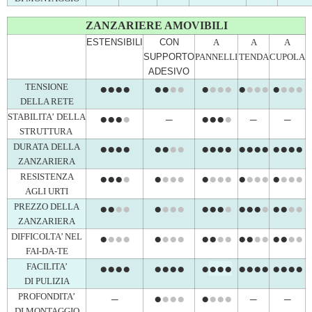
ZANZARIERE AMOVIBILI
ESTENSIBILI
CON
A
A
A
SUPPORTO
PANNELLI
TENDA
CUPOLA
ADESIVO
TENSIONE
●●●●
●●
●
●
●
●
●●
●
●●●
●
●●●
DELLA RETE
STABILITA’
DELLA
●●●
●
–
●●●
●
–
–
STRUTTURA
DURATA
DELLA
●●●●
●●
●●
●●●●
●●●●
●●●●
ZANZARIERA
RESISTENZA
●●●
●
●
●●●
●
●●●
●
●●
●
●
●●●
AGLI URTI
PREZZO DELLA
●●
●
●
●
●●●
●●●
●
●●●
●
●●
●●
ZANZARIERA
DIFFICOLTA’ NEL
●
●
●●
●
●●●
●●
●●
●●
●●
●●
●●
FAI-DA-TE
FACILITA’
●●●●
●●●●
●
●
●
●
●●●●
●●●●
DI PULIZIA
PROFONDITA’
–
●
●●●
●
●●●
–
–
DI MONTAGGIO