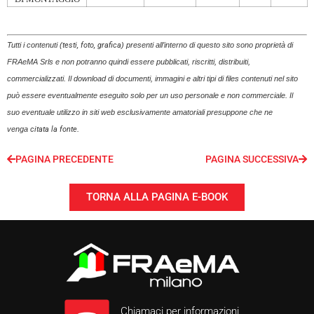
Tutti i contenuti (
testi, foto, grafica
) presenti all’interno di questo sito sono proprietà di
FRAeMA Srls e
non potranno quindi essere pubblicati, riscritti, distribuiti,
commercializzati.
Il download di documenti, immagini e altri tipi di files contenuti nel sito
può essere eventualmente eseguito solo per un uso personale e non commerciale. Il
suo eventuale utilizzo in siti web esclusivamente amatoriali presuppone che ne
venga
citata la fonte
.
PAGINA PRECEDENTE
PAGINA SUCCESSIVA
TORNA ALLA PAGINA E-BOOK
Chiamaci per informazioni